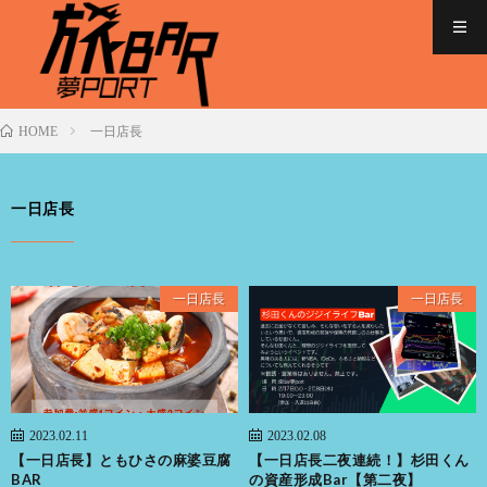
一日店長
HOME
一日店長
一日店長
一日店長
2023.02.11
2023.02.08
【一日店長】ともひさの麻婆豆腐
【一日店長二夜連続！】杉田くん
BAR
の資産形成Bar【第二夜】