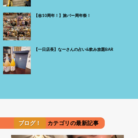
【㊗️10周年！】旅バー周年祭！
【一日店長】なーさんの占い&飲み放題BAR
ブログ！
カテゴリの最新記事