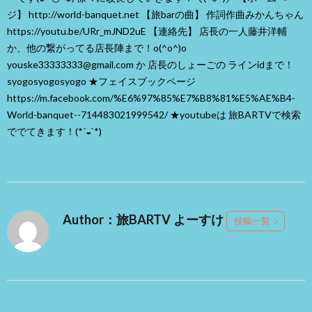
ジ】 http://world-banquet.net 【旅barの曲】 作詞作曲みかんちゃん
https://youtu.be/URr_mJND2uE 【連絡先】 店長の一人藤井洋輔
か、他の繋がってる店長陣まで！o(^o^)o
youske33333333@gmail.com か 店長のしょーごの ラインidまで！
syogosyogosyogo ★フェイスブックページ
https://m.facebook.com/%E6%97%85%E7%B8%81%E5%AE%B4-
World-banquet--714483021999542/ ★youtubeは 旅BARTVで検索
ででてきます！(*´◒`*)
Author：旅BARTV よーすけ
投稿一覧