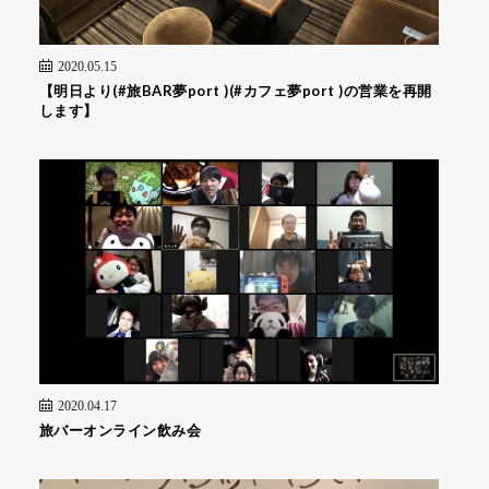
2020.05.15
【明日より(#旅BAR夢port )(#カフェ夢port )の営業を再開
します】
2020.04.17
旅バーオンライン飲み会