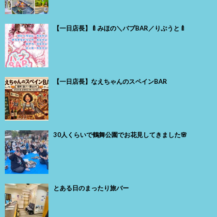
【一日店長】🍼みほの＼バブBAR／りぶうと🍼
【一日店長】なえちゃんのスペインBAR
30人くらいで鶴舞公園でお花見してきました🌸
とある日のまったり旅バー