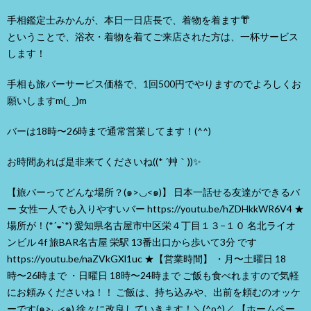
手相鑑定士みかんが、本日一日店長で、着物を着ます👘
ということで、浴衣・着物を着てご来店された方は、一杯サービス
します！
手相も旅バーサービス価格で、1回500円でやりますのでよろしくお
願いしますm(_ _)m
バーは18時〜26時まで通常営業してます！(^^)
お時間あれば是非来てくださいね((* ´艸｀))✨
【旅バーってどんな場所？(๑>◡<๑)】 日本一話せる友達ができるバ
ー 女性一人でも入りやすいバー https://youtu.be/hZDHkkWR6V4 ★
場所が！(*´◒`*) 愛知県名古屋市中区栄４丁目１３−１０ 名北ライオ
ンビル 4f 旅BAR名古屋 栄駅 13番出口から歩いて3分 です
https://youtu.be/naZVkGXl1uc ★【営業時間】 ・月〜土曜日 18
時〜26時まで ・日曜日 18時〜24時まで ご飯も食べれますので気軽
にお頼みくださいね！！ ご飯は、持ち込みや、出前を頼むのオッケ
ーです(๑>◡<๑) 徐々に改良していきます！＼(^o^)／ 【ホームペー