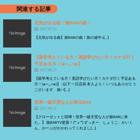
関連する記事
元気が出る曲！旅BARの曲！
2017.07.25
【元気が出る曲】旅BARの曲！旅の途中♪[…]
【留学考えている方！英語学びたい方！カナダ行く
予定ある方！(๑>◡<๑)】
2017.06.27
【留学考えている方！英語学びたい方！カナダ行く予定ある
方！(๑>◡<๑)】 ↓以下 一日店長 本人より！ いつもありがとう
ございます、旅バ[…]
世界一破天荒な人が来るBAR
2017.08.11
【クローゼットと喧嘩！世界一破天荒な人が旅BARに来
た。】 旅BARTV更新！(*´◒`*) ずっきー、しょうご、かいく
ん、かーぷがかかわってくれまし[…]