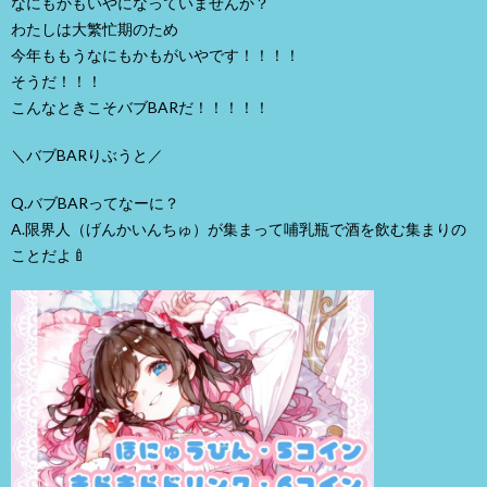
なにもかもいやになっていませんか？
わたしは大繁忙期のため
今年ももうなにもかもがいやです！！！！
そうだ！！！
こんなときこそバブBARだ！！！！！
＼バブBARりぶうと／
Q.バブBARってなーに？
A.限界人（げんかいんちゅ）が集まって哺乳瓶で酒を飲む集まりの
ことだよ🍼