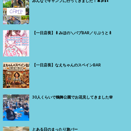
みんなでキャンプに行ってきました！🔥🍖🎣
【一日店長】🍼みほの＼バブBAR／りぶうと🍼
【一日店長】なえちゃんのスペインBAR
30人くらいで鶴舞公園でお花見してきました🌸
とある日のまったり旅バー