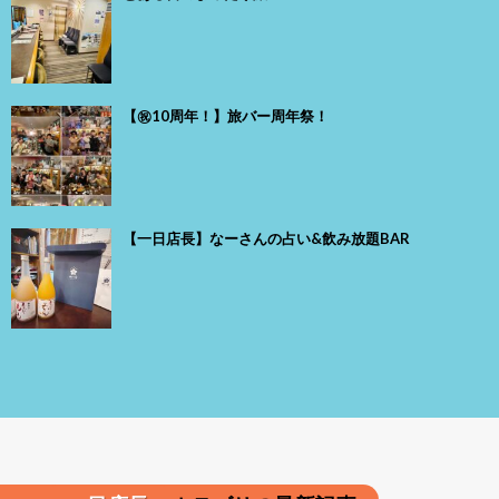
【㊗️10周年！】旅バー周年祭！
【一日店長】なーさんの占い&飲み放題BAR