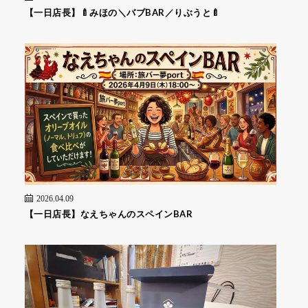
【一日店長】🍼みほの＼バブBAR／りぶうと🍼
2026.04.09
【一日店長】なえちゃんのスペインBAR