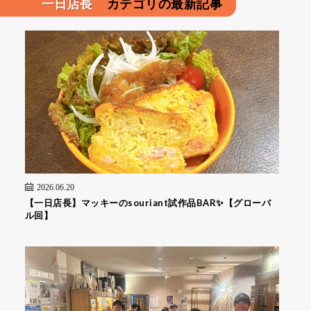
一日店長
カテゴリの最新記事
2026.06.20
【一日店長】マッキーのsouriant試作品BAR✨【グローバ
ル回】