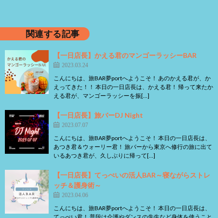
関連する記事
【一日店長】かえる君のマンゴーラッシーBAR
2023.03.24
こんにちは、旅BAR夢portへようこそ！ あのかえる君が、か
えってきた！！ 本日の一日店長は、かえる君！ 帰って来たか
える君が、マンゴーラッシーを振[…]
【一日店長】旅バーDJ Night
2023.07.07
こんにちは、旅BAR夢portへようこそ！ 本日の一日店長は、
あつき君＆ウォーリー君！ 旅バーから東京へ修行の旅に出て
いるあつき君が、久しぶりに帰って[…]
【一日店長】てっぺいの活人BAR～寝ながらストレ
ッチ＆護身術～
2023.04.06
こんにちは、旅BAR夢portへようこそ！ 本日の一日店長は、
てっぺい君！ 普段は介護やダンスの先生など身体を使うこと