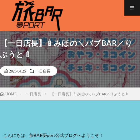
【一日店長】🍼みほの＼バブBAR／り
ぶうと🍼
2026.04.25
一日店長
一日店長
【一日店長】🍼みほの＼バブBAR／りぶうと🍼
HOME
こんにちは、旅BAR夢port公式ブログへようこそ！