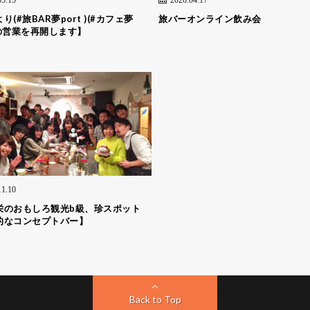
り(#旅BAR夢port )(#カフェ夢
旅バーオンライン飲み会
 )の営業を再開します】
11.10
栄のおもしろ観光b級、珍スポット
的なコンセプトバー】
Back to Top