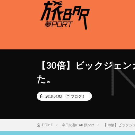
【30倍】ビックジェ
た。
2018.04.03
ブログ！
今日の旅BAR 夢port
【30倍】ビックジ
HOME