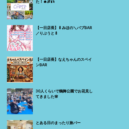
た！🔥🍖🎣
【一日店長】🍼みほの＼バブBAR
／りぶうと🍼
【一日店長】なえちゃんのスペイ
ンBAR
30人くらいで鶴舞公園でお花見し
てきました🌸
とある日のまったり旅バー