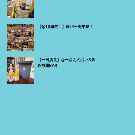
【㊗️10周年！】旅バー周年祭！
【一日店長】なーさんの占い&飲
み放題BAR