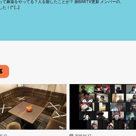
て麻薬をやってる？人を殺したことが？ 旅BARTV更新 メンバーの、
(*´[…]
事
05.15
2020.04.17