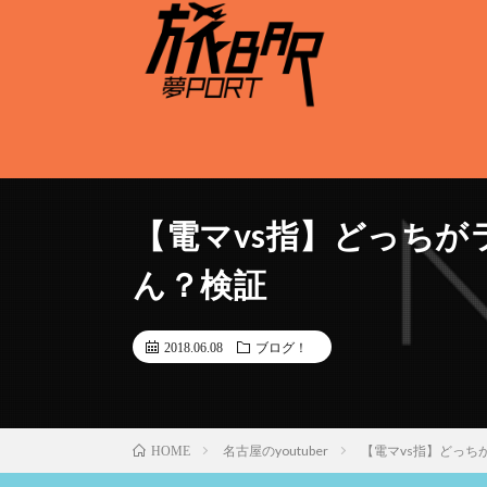
【電マvs指】どっち
ん？検証
2018.06.08
ブログ！
名古屋のyoutuber
【電マvs指】どっち
HOME