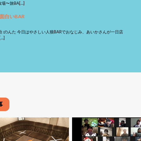
〜旅BA[…]
面白いBAR
勤 :のんた 今日はやさしい人狼BARでおなじみ、あいかさんが一日店
…]
事