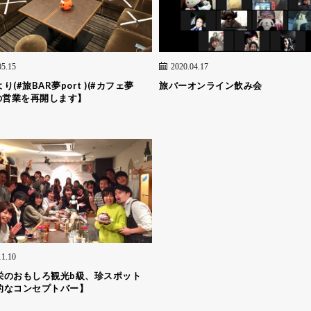
05.15
2020.04.17
り(#旅BAR夢port )(#カフェ夢
旅バーオンライン飲み会
 )の営業を再開します】
11.10
栄のおもしろ観光b級、珍スポット
的なコンセプトバー】