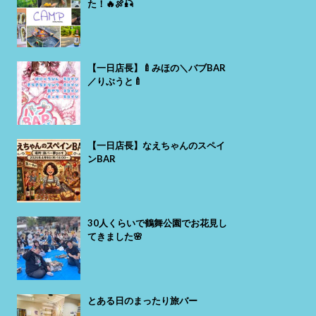
た！🔥🍖🎣
【一日店長】🍼みほの＼バブBAR
／りぶうと🍼
【一日店長】なえちゃんのスペイ
ンBAR
30人くらいで鶴舞公園でお花見し
てきました🌸
とある日のまったり旅バー