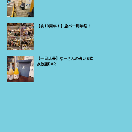
【㊗️10周年！】旅バー周年祭！
【一日店長】なーさんの占い&飲
み放題BAR