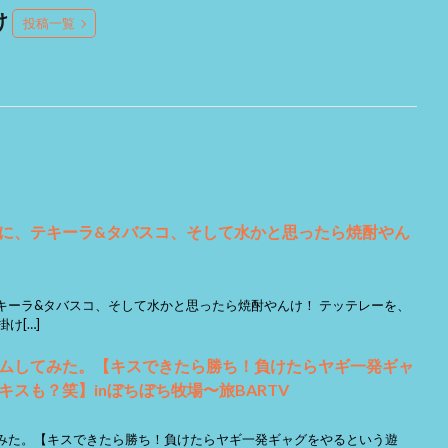
け
投稿一覧
に、テキーラ&タバスコ、そして水かと思ったら焼酎やん
キーラ&タバスコ、そして水かと思ったら焼酎やんけ！ テッテレーを、
け[…]
゙ームしてみた。【キスできたら勝ち！負けたらヤギ一発ギャ
スも？笑】inぼちぼち牧場〜旅BARTV
してみた。【キスできたら勝ち！負けたらヤギ一発ギャグをやるという遊