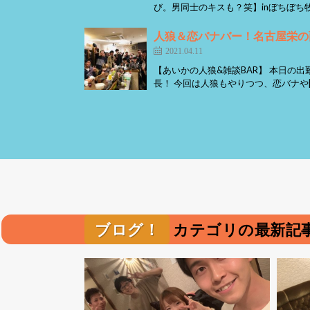
び。男同士のキスも？笑】inぼちぼち牧場
人狼＆恋バナバー！名古屋栄の
2021.04.11
【あいかの人狼&雑談BAR】 本日の出
長！ 今回は人狼もやりつつ、恋バナや[
ブログ！
カテゴリの最新記