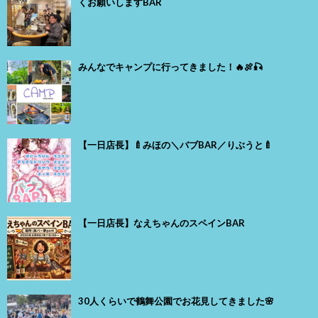
くお願いしますBAR
みんなでキャンプに行ってきました！🔥🍖🎣
【一日店長】🍼みほの＼バブBAR／りぶうと🍼
【一日店長】なえちゃんのスペインBAR
30人くらいで鶴舞公園でお花見してきました🌸