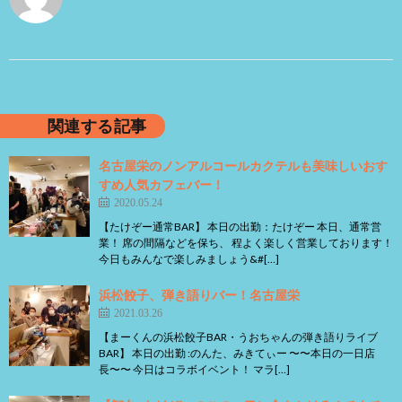
関連する記事
名古屋栄のノンアルコールカクテルも美味しいおす
すめ人気カフェバー！
2020.05.24
【たけぞー通常BAR】 本日の出勤：たけぞー 本日、通常営
業！ 席の間隔などを保ち、 程よく楽しく営業しております！
今日もみんなで楽しみましょう&#[…]
浜松餃子、弾き語りバー！名古屋栄
2021.03.26
【まーくんの浜松餃子BAR・うおちゃんの弾き語りライブ
BAR】 本日の出勤 :のんた、みきてぃー 〜〜本日の一日店
長〜〜 今日はコラボイベント！ マラ[…]