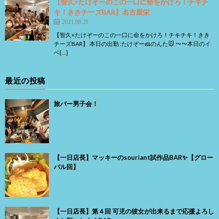
【智久×たけぞーのこの一口に命をかけろ！チキチ
キ！ききチーズBAR】名古屋栄
2021.08.21
【智久×たけぞーのこの一口に命をかけろ！チキチキ！きき
チーズBAR】 本日の出勤 :たけぞー🧀のんた🐭 〜〜本日のイ
ベ[…]
最近の投稿
旅バー男子会！
【一日店長】マッキーのsouriant試作品BAR✨【グロー
バル回】
【一日店長】第４回 可児の彼女が出来るまで応援よろし