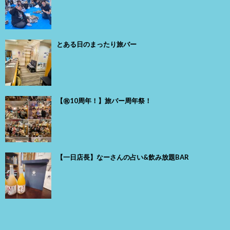
とある日のまったり旅バー
【㊗️10周年！】旅バー周年祭！
【一日店長】なーさんの占い&飲み放題BAR