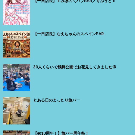
【一日店長】🍼みほの＼バブBAR／りぶうと🍼
【一日店長】なえちゃんのスペインBAR
30人くらいで鶴舞公園でお花見してきました🌸
とある日のまったり旅バー
【㊗️10周年！】旅バー周年祭！