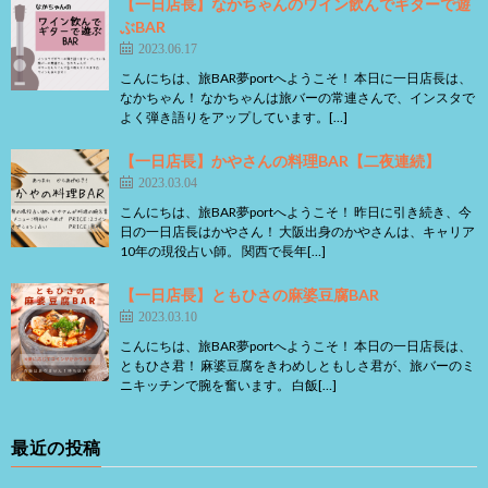
【一日店長】なかちゃんのワイン飲んでギターで遊
ぶBAR
2023.06.17
こんにちは、旅BAR夢portへようこそ！ 本日に一日店長は、
なかちゃん！ なかちゃんは旅バーの常連さんで、インスタで
よく弾き語りをアップしています。[…]
【一日店長】かやさんの料理BAR【二夜連続】
2023.03.04
こんにちは、旅BAR夢portへようこそ！ 昨日に引き続き、今
日の一日店長はかやさん！ 大阪出身のかやさんは、キャリア
10年の現役占い師。 関西で長年[…]
【一日店長】ともひさの麻婆豆腐BAR
2023.03.10
こんにちは、旅BAR夢portへようこそ！ 本日の一日店長は、
ともひさ君！ 麻婆豆腐をきわめしともしさ君が、旅バーのミ
ニキッチンで腕を奮います。 白飯[…]
最近の投稿