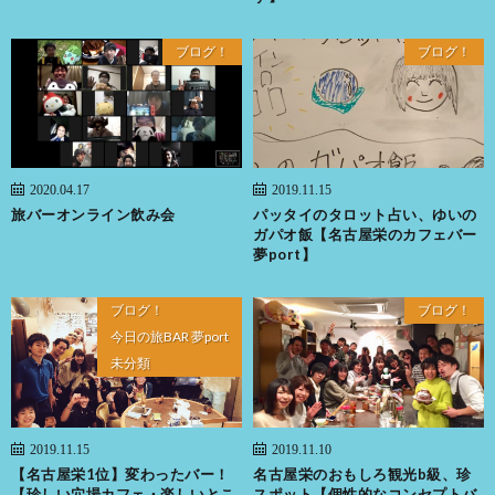
ブログ！
ブログ！
2020.04.17
2019.11.15
旅バーオンライン飲み会
パッタイのタロット占い、ゆいの
ガパオ飯【名古屋栄のカフェバー
夢port】
ブログ！
ブログ！
今日の旅BAR 夢port
未分類
2019.11.15
2019.11.10
【名古屋栄1位】変わったバー！
名古屋栄のおもしろ観光b級、珍
【珍しい穴場カフェ・楽しいとこ
スポット【個性的なコンセプトバ