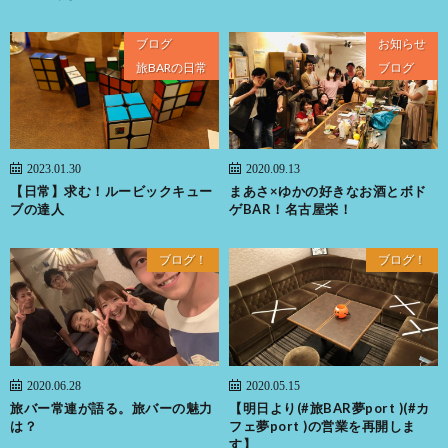
ブログ
お知らせ
旅BARの日常
ブログ
2023.01.30
2020.09.13
【日常】求む！ルービックキュー
まあさ×ゆかの好きなお酒とボド
ブの達人
ゲBAR！名古屋栄！
ブログ！
ブログ！
2020.06.28
2020.05.15
旅バー常連が語る。旅バーの魅力
【明日より(#旅BAR夢port )(#カ
は？
フェ夢port )の営業を再開しま
す】