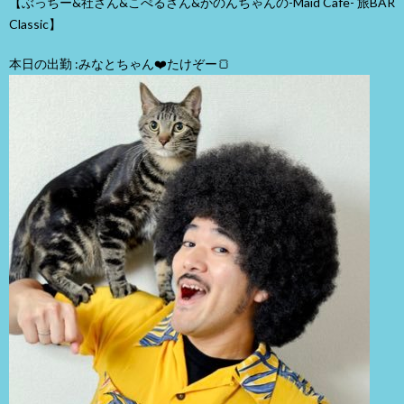
【ぶっちー&社さん&こぺるさん&かのんちゃんの-Maid Cafe- 旅BAR
Classic】
本日の出勤 :みなとちゃん❤️たけぞー🍞