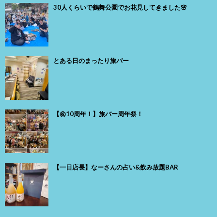
30人くらいで鶴舞公園でお花見してきました🌸
とある日のまったり旅バー
【㊗️10周年！】旅バー周年祭！
【一日店長】なーさんの占い&飲み放題BAR