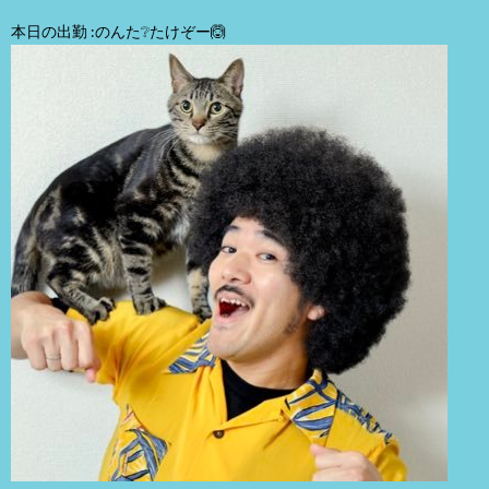
本日の出勤 :のんた❔たけぞー🙆