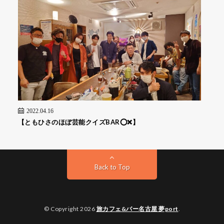
2022.04.16
【ともひさのほぼ芸能クイズBAR⭕❌】
Back to Top
© Copyright 2026
旅カフェ&バー名古屋 夢port
.