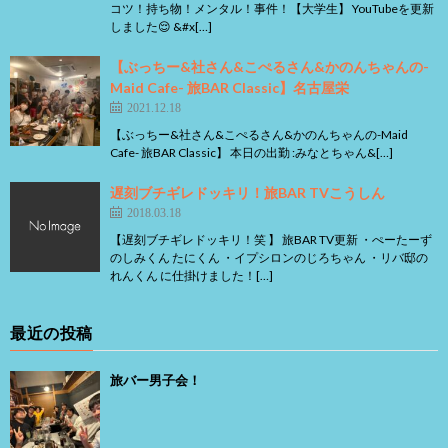
コツ！持ち物！メンタル！事件！【大学生】 YouTubeを更新
しました😌 &#x[…]
【ぶっちー&社さん&こぺるさん&かのんちゃんの-
Maid Cafe- 旅BAR Classic】名古屋栄
2021.12.18
【ぶっちー&社さん&こぺるさん&かのんちゃんの-Maid
Cafe- 旅BAR Classic】 本日の出勤 :みなとちゃん&[…]
遅刻ブチギレドッキリ！旅BAR TVこうしん
2018.03.18
【遅刻ブチギレドッキリ！笑 】 旅BAR TV更新 ・ぺーたーず
のしみくん たにくん ・イプシロンのじろちゃん ・リバ邸の
れんくん に仕掛けました！[…]
最近の投稿
旅バー男子会！