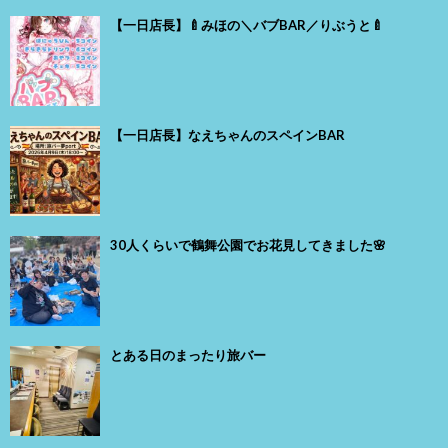
【一日店長】🍼みほの＼バブBAR／りぶうと🍼
【一日店長】なえちゃんのスペインBAR
30人くらいで鶴舞公園でお花見してきました🌸
とある日のまったり旅バー