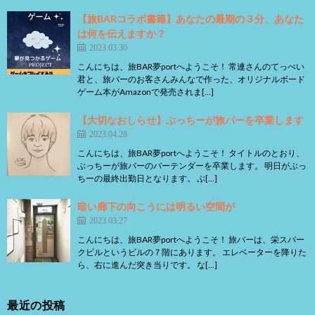
【旅BARコラボ書籍】あなたの最期の３分、あなた
は何を伝えますか？
2023.03.30
こんにちは、旅BAR夢portへようこそ！ 常連さんのてっぺい
君と、旅バーのお客さんみんなで作った、オリジナルボード
ゲーム本がAmazonで発売されま[…]
【大切なおしらせ】ぶっちーが旅バーを卒業します
2023.04.28
こんにちは、旅BAR夢portへようこそ！ タイトルのとおり、
ぶっちーが旅バーのバーテンダーを卒業します。 明日がぶっ
ちーの最終出勤日となります。 ぶ[…]
暗い廊下の向こうには明るい空間が
2023.03.27
こんにちは、旅BAR夢portへようこそ！ 旅バーは、栄スパー
クビルというビルの７階にあります。 エレベーターを降りた
ら、右に進んだ突き当りです。 な[…]
最近の投稿