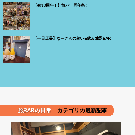
【㊗️10周年！】旅バー周年祭！
【一日店長】なーさんの占い&飲み放題BAR
旅BARの日常
カテゴリの最新記事