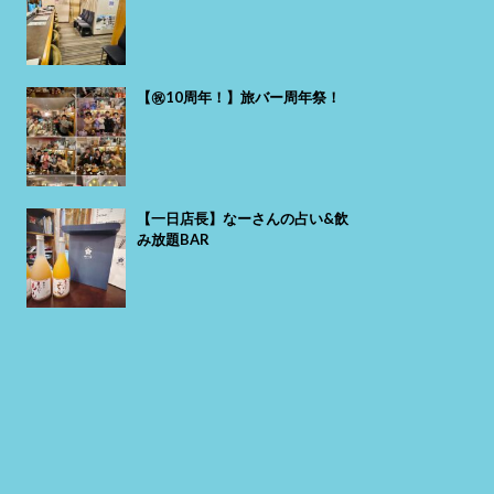
【㊗️10周年！】旅バー周年祭！
【一日店長】なーさんの占い&飲
み放題BAR