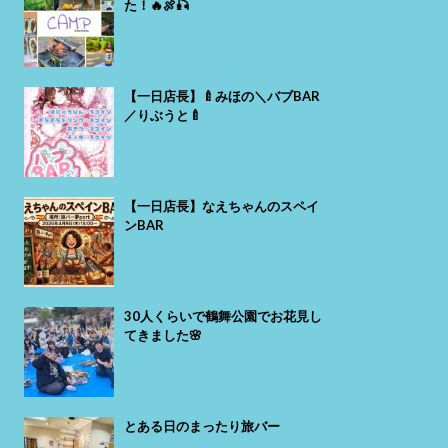
た！🔥🍖🎣
【一日店長】🍼みほの＼バブBAR
／りぶうと🍼
【一日店長】なえちゃんのスペイ
ンBAR
30人くらいで鶴舞公園でお花見し
てきました🌸
とある日のまったり旅バー