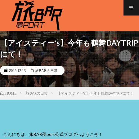
【アイスティー’s】今年も鶴舞DAYTRIP
にて！
2025.12.13
旅BARの日常
旅BARの日常
【アイスティー's】今年も鶴舞DAYTRIPにて！
HOME
こんにちは、旅BAR夢port公式ブログへようこそ！