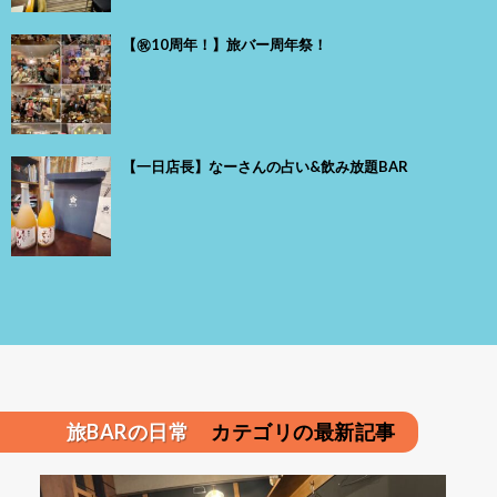
【㊗️10周年！】旅バー周年祭！
【一日店長】なーさんの占い&飲み放題BAR
旅BARの日常
カテゴリの最新記事