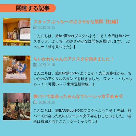
関連する記事
スタッフ ぶっちー のささやかな疑問【虹編】
2023.02.15
こんにちは、旅bar夢portブログへようこそ！ 今日は旅バー
スタッフ、ぶっちーのささやかな疑問をお届けします。 ぶ
っちー「虹を見つけた[…]
ちいかわちゃんのアクスタを頂きました！
2023.03.18
こんにちは、旅BAR夢portへようこそ！ 先日お客様から、ち
いかわのアクリルスタンドを頂きました。 ワァ・・・ちっち
ゃ～！！可愛い～♡ 東海道新幹線[…]
旅バーで出会ったみんなでシーシャ女子会🔥💨
2026.01.26
こんにちは、旅BAR夢port公式ブログへようこそ！ 先日、旅
バーで出会った8人でシーシャ女子会をおこないました。 場
所は前回と同じここ！シーシャラウ[…]