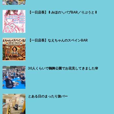
【一日店長】🍼みほの＼バブBAR／りぶうと🍼
【一日店長】なえちゃんのスペインBAR
30人くらいで鶴舞公園でお花見してきました🌸
とある日のまったり旅バー