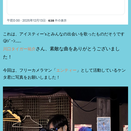
これは、アイスティー’sとみんなの出会いを歌ったものだそうです
🥲ｼﾞｰﾝ……
さん、素敵な曲をありがとうございまし
川口タイガー祐介
た！
今回は、フリーカメラマン「
エンティー
」として活動しているケン
タ君に写真をお願いしました！