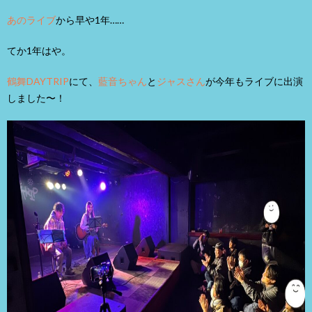
あのライブ
から早や1年……
てか1年はや。
鶴舞DAYTRIP
にて、
藍音ちゃん
と
ジャスさん
が今年もライブに出演
しました〜！